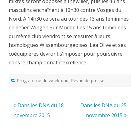
mixtes seront opposés à Ingwiller, puis les 13 ans
masculins enchaînent à 10h30 contre Vosges du
Nord. À 14h30 ce sera au tour des 13 ans féminines
de défier Wingen Sur Moder. Les 15 ans féminines
du même club viendront se mesurer à leurs
homologues Wissembourgeoises. Léa Olive et ses
coéquipières devront s’imposer pour poursuivre
dans le championnat d’excellence.
Programme du week-end
,
Revue de presse
Navigation
Dans les DNA du 18
Dans les DNA du 25
de
novembre 2015
novembre 2015
l’article