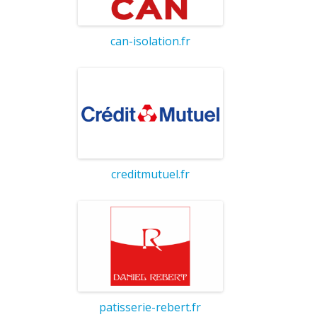
can-isolation.fr
creditmutuel.fr
patisserie-rebert.fr