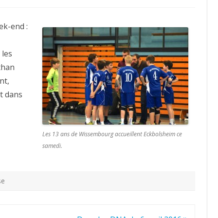
ek-end :
 les
than
nt,
t dans
Les 13 ans de Wissembourg accueillent Eckbolsheim ce
samedi.
se