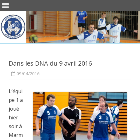
Skip
to
content
Dans les DNA du 9 avril 2016
09/04/2016
L’équi
pe 1 a
joué
hier
soir à
Marm