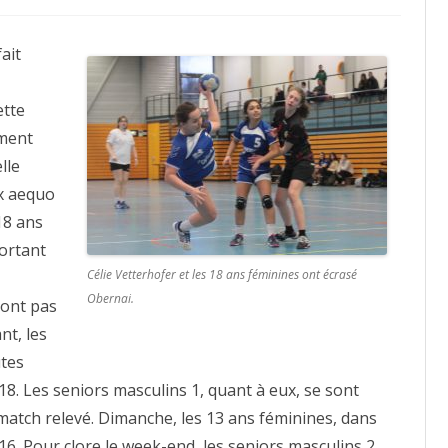
ait
ette
ement
lle
ex aequo
18 ans
portant
Célie Vetterhofer et les 18 ans féminines ont écrasé
Obernai.
sont pas
nt, les
utes
18. Les seniors masculins 1, quant à eux, se sont
match relevé. Dimanche, les 13 ans féminines, dans
 16. Pour clore le week-end, les seniors masculins 2