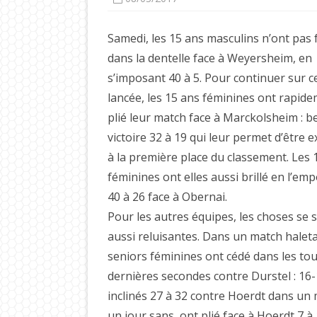
Samedi, les 15 ans masculins n’ont pas f
dans la dentelle face à Weyersheim, en
s’imposant 40 à 5. Pour continuer sur c
lancée, les 15 ans féminines ont rapid
plié leur match face à Marckolsheim : be
victoire 32 à 19 qui leur permet d’être 
à la première place du classement. Les 
féminines ont elles aussi brillé en l’em
40 à 26 face à Obernai.
Pour les autres équipes, les choses se 
aussi reluisantes. Dans un match haleta
seniors féminines ont cédé dans les to
dernières secondes contre Durstel : 16-
inclinés 27 à 32 contre Hoerdt dans un 
un jour sans, ont plié face à Hoerdt 7 à