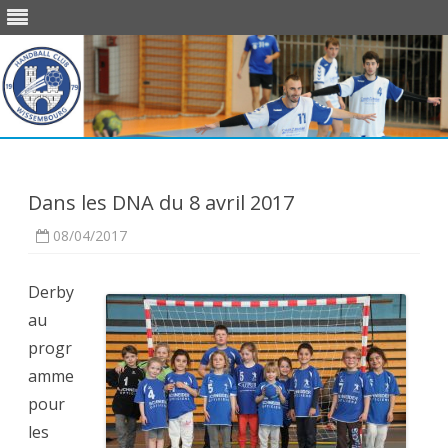
Skip
to
content
Dans les DNA du 8 avril 2017
08/04/2017
Derby
au
progr
amme
pour
les