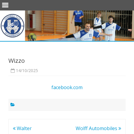
Skip
to
content
Wizzo
14/10/2025
facebook.com
Navigation
Walter
Wolff Automobiles